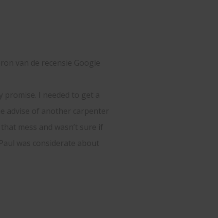
ter
f