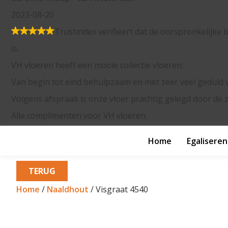
rifieert dat de oorspronkelijke bron van de recensie Google
ie collectie vloeren.
lpzaam en met zeer veel geduld vakwerk geleverd.
e vloer prachtig gelegd door de zeer vakbekwame Paul en Ja
VH vloeren.
Home
Egaliseren
TERUG
Home
/
Naaldhout
/ Visgraat 4540