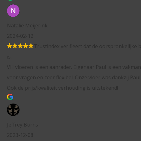
rifieert dat de oorspronkelijke bron van de recensie Google
der. Eigenaar Paul is een vakman, laagdrempelig bereikbaar
bel. Onze vloer was dankzij Paul snel en zeer netjes gelegd.
rhouding is uitstekend!