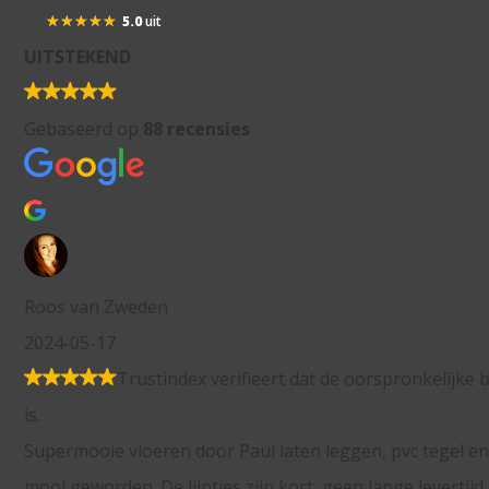
5.0
uit
★
★
★
★
★
UITSTEKEND
Gebaseerd op
88 recensies
rifieert dat de oorspronkelijke bron van de recensie Google
Paul laten leggen, pvc tegel en pvc plank in walvisgraat. H
s zijn kort, geen lange levertijd. Top!