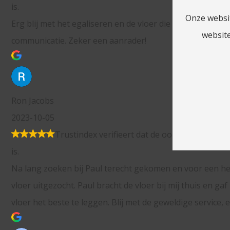
Onze websi
n en de vloer die bij ons is gelegd. Snelle acties en makkelijk
website
 aanrader!
rifieert dat de oorspronkelijke bron van de recensie Google
terecht gekomen en voor een hele mooie prijs een prachtig
acht de vloer bij mij thuis en gaf mij nog diverse tips hoe de
. Blij met de geweldige service, een goede prijs!