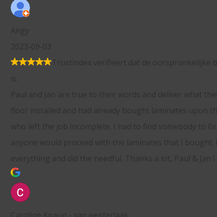
rifieert dat de oorspronkelijke bron van de recensie Google
their words and deliver what they promise. I needed to get a
already bought laminates upon the advise of another carpen
te. I had to find somebody to fix that mess and wasn’t sure i
th the laminates that I bought. Paul was considerate about
edful. Thanks a lot, Paul & Jan !
sterlaak