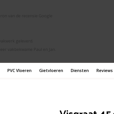
n.
PVC Vloeren
Gietvloeren
Diensten
Reviews
Visgraat 4