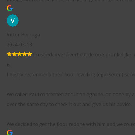
rifieert dat de oorspronkelijke bron van de recensie Google
floor levelling (egaliseren) service!
d about an egaline job done by another company. He came
k it out and give us his advice.
oor redone with him and we couldn't be happier.